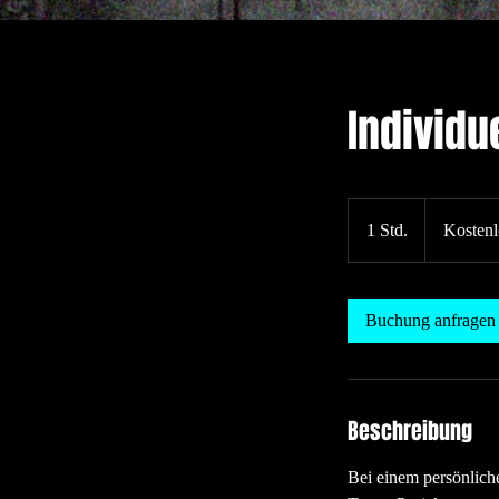
Individu
Kostenlose
Beratung
1 Std.
1
Kostenl
S
t
d
Buchung anfragen
Beschreibung
Bei einem persönlich